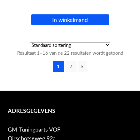
In winkelmand
Resultaat 1–16 van de 22 resultaten wordt getoond
1
2
ADRESGEGEVENS
GM-Tuningparts VOF
Oirschotseweg 92a