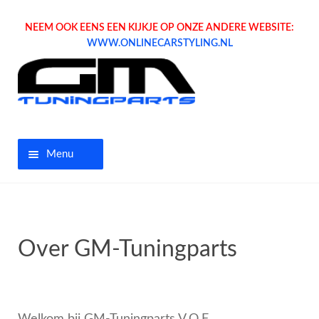
NEEM OOK EENS EEN KIJKJE OP ONZE ANDERE WEBSITE:
WWW.ONLINECARSTYLING.NL
Menu
Home
Aanbiedingen
Over GM-Tuningparts
Opel parts
Tuning parts
Welkom bij GM-Tuningparts V.O.F.