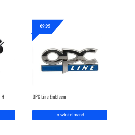
€
9.95
a H
OPC Line Embleem
In winkelmand