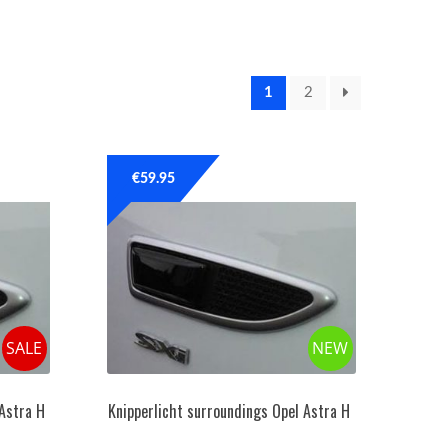
1
2
€
59.95
SALE
NEW
 Astra H
Knipperlicht surroundings Opel Astra H