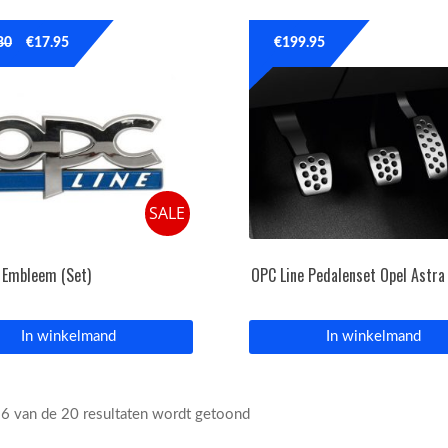
80
€
17.95
€
199.95
SALE
 Embleem (Set)
OPC Line Pedalenset Opel Astra
In winkelmand
In winkelmand
16 van de 20 resultaten wordt getoond