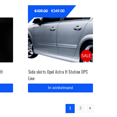
€
409.00
€
349.00
SALE
 H
Side skirts Opel Astra H Station OPC
Line
In winkelmand
1
2