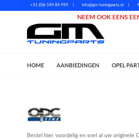
+31 (0)6 549 84 999
info@gm-tuningparts.nl
NEEM OOK EENS EEN
Zoeke
HOME
AANBIEDINGEN
OPEL PAR
Bestel hier voordelig en snel al uw originel