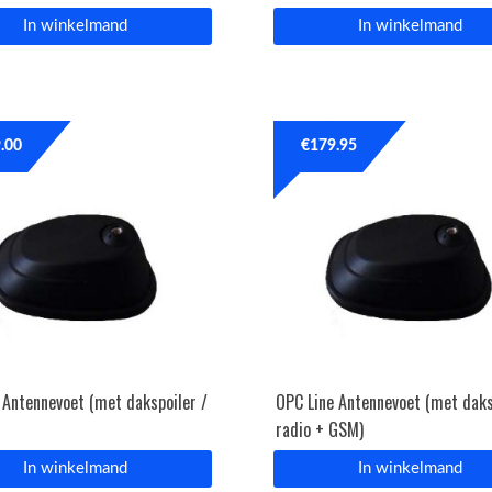
In winkelmand
In winkelmand
.00
€
179.95
 Antennevoet (met dakspoiler /
OPC Line Antennevoet (met daks
radio + GSM)
In winkelmand
In winkelmand