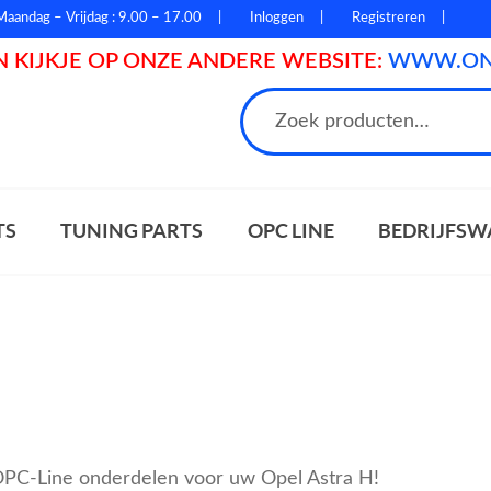
Maandag – Vrijdag : 9.00 – 17.00
Inloggen
Registreren
 KIJKJE OP ONZE ANDERE WEBSITE:
WWW.ONL
n
TS
TUNING PARTS
OPC LINE
BEDRIJFSW
e OPC-Line onderdelen voor uw Opel Astra H!