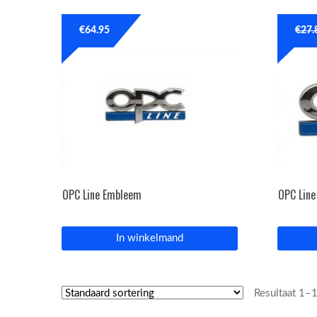
€
64.95
€
27.
OPC Line Embleem
OPC Line
In winkelmand
Resultaat 1–