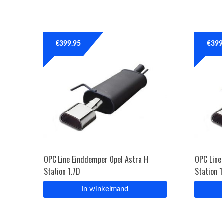
€
399.95
€
399
OPC Line Einddemper Opel Astra H
OPC Line
Station 1.7D
Station 
In winkelmand