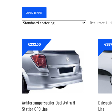
Lees meer
Resultaat 1–
€
232.50
€
389
Achterbumperspoiler Opel Astra H
Dakspoil
Station OPC Line
Line