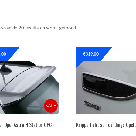
16 van de 20 resultaten wordt getoond
.00
€
319.00
SALE
er Opel Astra H Station OPC
Knipperlicht surroundings Opel