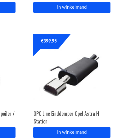
In winkelmand
€
399.95
poiler /
OPC Line Einddemper Opel Astra H
Station
In winkelmand