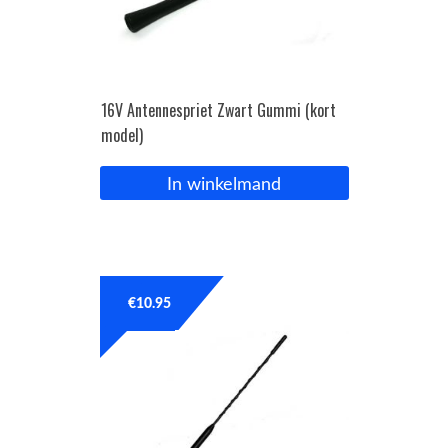
16V Antennespriet Zwart Gummi (kort
model)
In winkelmand
€
10.95