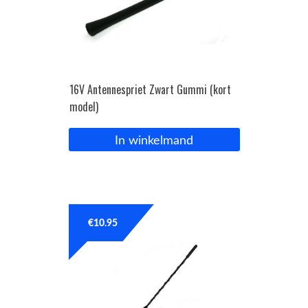
16V Antennespriet Zwart Gummi (kort
model)
In winkelmand
€
10.95