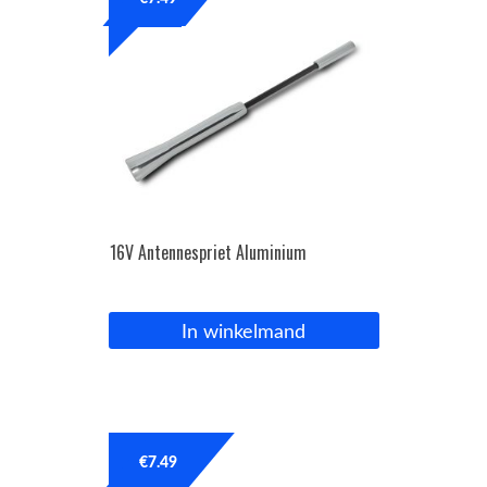
OPC Line
Bedrijfswagen parts
Contact
Inloggen / Registreren
16V Antennespriet Aluminium
In winkelmand
€
7.49