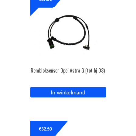
OPC Line
Bedrijfswagen parts
Contact
Inloggen / Registreren
Rembloksensor Opel Astra G (tot bj 03)
In winkelmand
€
32.50