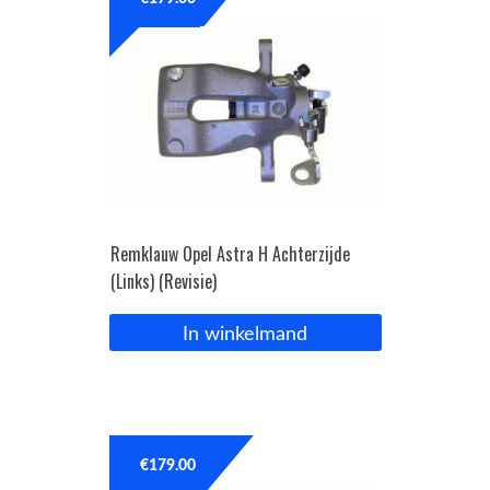
OPC Line
Bedrijfswagen parts
Contact
Inloggen / Registreren
Remklauw Opel Astra H Achterzijde
(Links) (Revisie)
In winkelmand
€
179.00