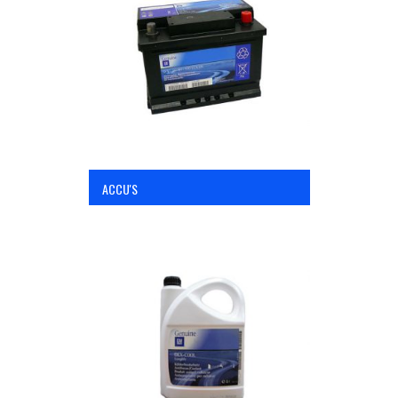
OPC Line
Bedrijfswagen parts
Contact
ACCU'S
Inloggen / Registreren