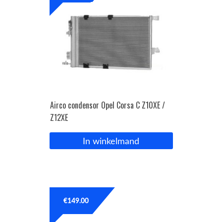
Airco condensor Opel Corsa C Z10XE /
Z12XE
In winkelmand
€
149.00