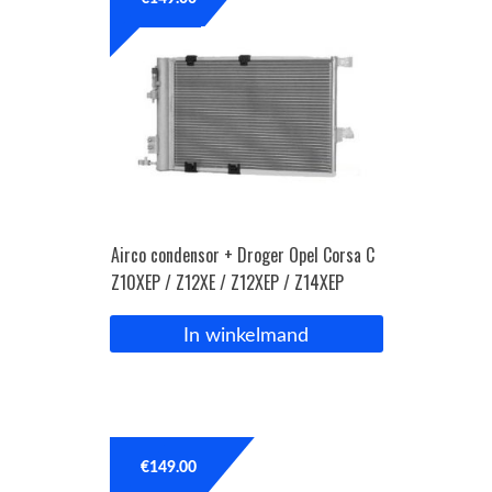
OPC Line
Bedrijfswagen parts
Contact
Inloggen / Registreren
Airco condensor + Droger Opel Corsa C
Z10XEP / Z12XE / Z12XEP / Z14XEP
In winkelmand
€
149.00