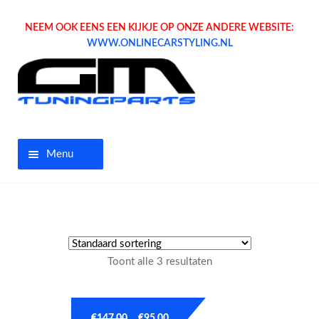
NEEM OOK EENS EEN KIJKJE OP ONZE ANDERE WEBSITE:
WWW.ONLINECARSTYLING.NL
Menu
Home
Aanbiedingen
Toont alle 3 resultaten
Opel parts
Tuning parts
€
147.00
€
95.00