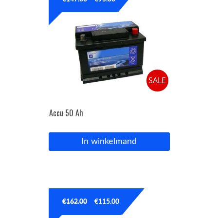
OPC Line
Bedrijfswagen parts
SALE
Contact
Inloggen / Registreren
Accu 50 Ah
In winkelmand
€
162.00
€
115.00