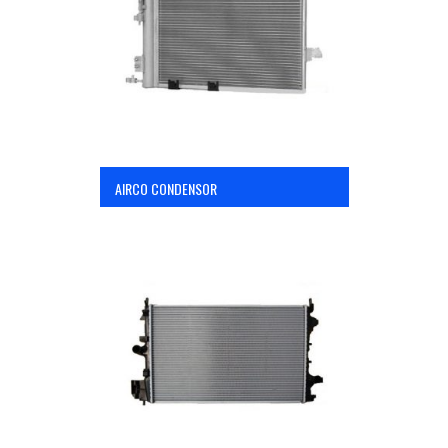
OPC Line
Bedrijfswagen parts
Contact
AIRCO CONDENSOR
Inloggen / Registreren