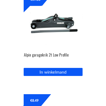
OPC Line
Bedrijfswagen parts
Contact
Inloggen / Registreren
Alpin garagekrik 2t Low Profile
In winkelmand
€
8.49