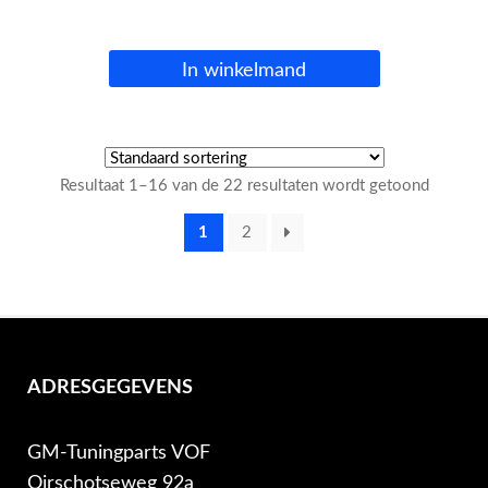
In winkelmand
Resultaat 1–16 van de 22 resultaten wordt getoond
1
2
ADRESGEGEVENS
GM-Tuningparts VOF
Oirschotseweg 92a