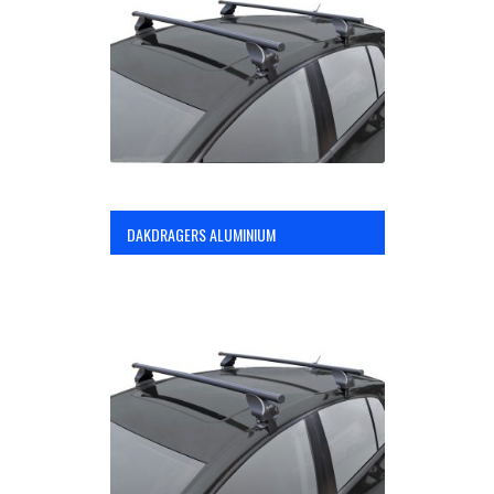
OPC Line
Bedrijfswagen parts
Contact
DAKDRAGERS ALUMINIUM
Inloggen / Registreren