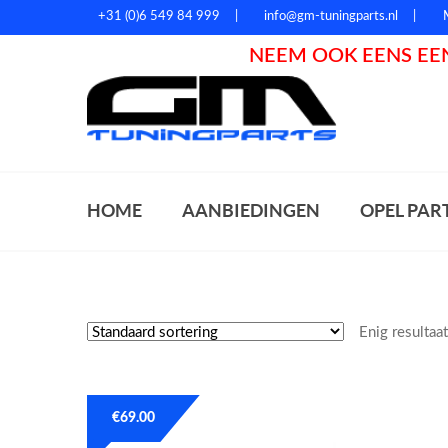
+31 (0)6 549 84 999
info@gm-tuningparts.nl
NEEM OOK EENS EEN
Zoeke
HOME
AANBIEDINGEN
OPEL PAR
Enig resultaa
€
69.00