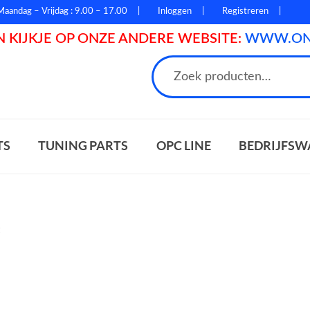
Maandag – Vrijdag : 9.00 – 17.00
Inloggen
Registreren
 KIJKJE OP ONZE ANDERE WEBSITE:
WWW.ONL
n
TS
TUNING PARTS
OPC LINE
BEDRIJFSW
t