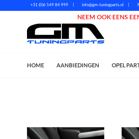
+31 (0)6 549 84 999
info@gm-tuningparts.nl
NEEM OOK EENS EEN
Zoeke
HOME
AANBIEDINGEN
OPEL PAR