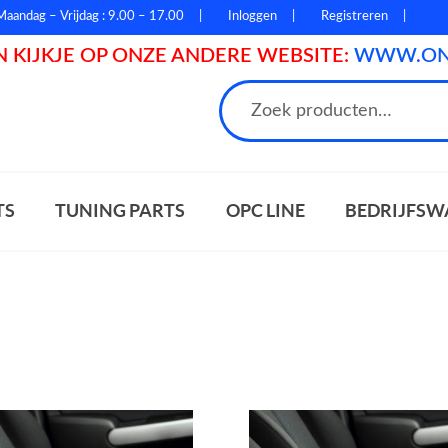
Maandag – Vrijdag : 9.00 – 17.00
Inloggen
Registreren
 KIJKJE OP ONZE ANDERE WEBSITE:
WWW.ONL
n
TS
TUNING PARTS
OPC LINE
BEDRIJFSW