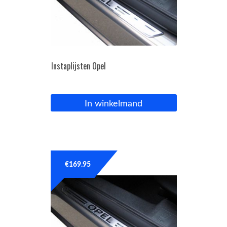
Instaplijsten Opel
In winkelmand
€
169.95