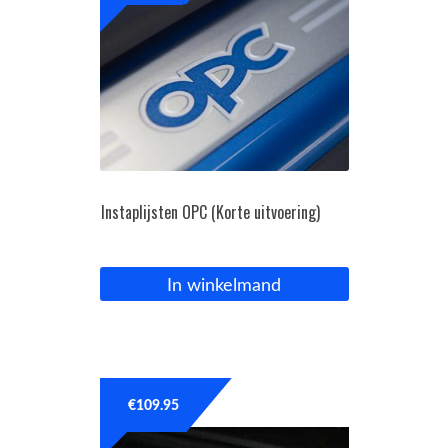
Instaplijsten OPC (Korte uitvoering)
In winkelmand
€
109.95