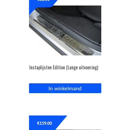
OPC Line
Bedrijfswagen parts
Contact
Inloggen / Registreren
Instaplijsten Edition (Lange uitvoering)
In winkelmand
€
159.00