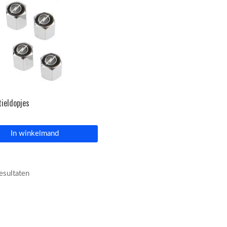
tieldopjes
In winkelmand
resultaten