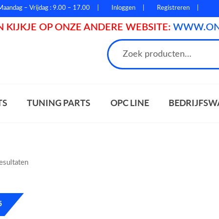
Maandag – Vrijdag : 9.00 – 17.00
Inloggen
Registreren
 KIJKJE OP ONZE ANDERE WEBSITE:
WWW.ONL
n
TS
TUNING PARTS
OPC LINE
BEDRIJFSW
resultaten
5