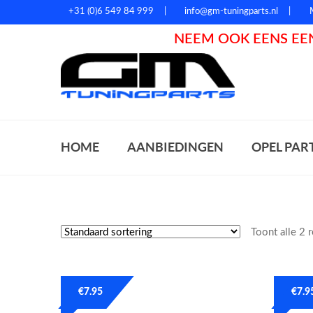
+31 (0)6 549 84 999
info@gm-tuningparts.nl
NEEM OOK EENS EEN
Zoeke
HOME
AANBIEDINGEN
OPEL PAR
Toont alle 2 
€
7.95
€
7.9