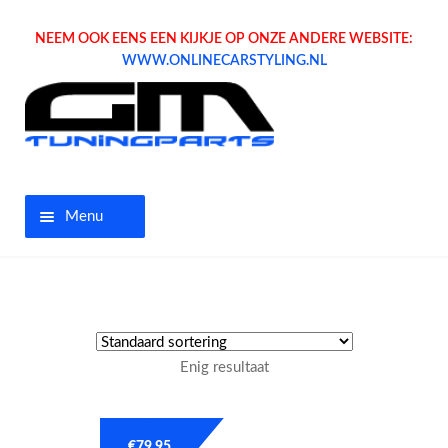
NEEM OOK EENS EEN KIJKJE OP ONZE ANDERE WEBSITE:
WWW.ONLINECARSTYLING.NL
Menu
Home
Aanbiedingen
Enig resultaat
Opel parts
Tuning parts
€
79.95