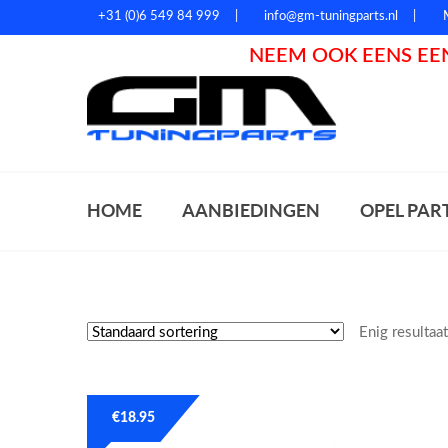
+31 (0)6 549 84 999
info@gm-tuningparts.nl
NEEM OOK EENS EEN
Zoeke
HOME
AANBIEDINGEN
OPEL PAR
Enig resultaa
€
18.95