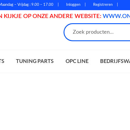
Maandag – Vrijdag : 9.00 – 17.00
Inloggen
Registreren
 KIJKJE OP ONZE ANDERE WEBSITE:
WWW.ONL
n
TS
TUNING PARTS
OPC LINE
BEDRIJFSW
t