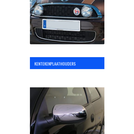
OPC Line
Bedrijfswagen parts
Contact
KENTEKENPLAATHOUDERS
Inloggen / Registreren