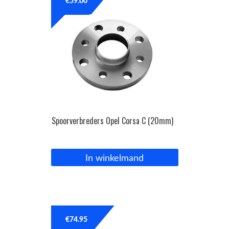
€
59.00
Spoorverbreders Opel Corsa C (20mm)
In winkelmand
€
74.95