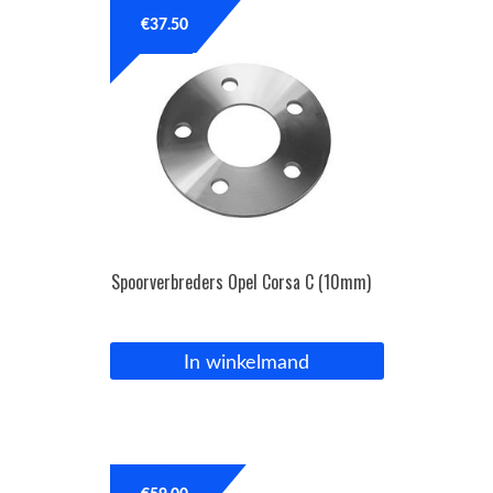
€
37.50
OPC Line
Bedrijfswagen parts
Contact
Inloggen / Registreren
Spoorverbreders Opel Corsa C (10mm)
In winkelmand