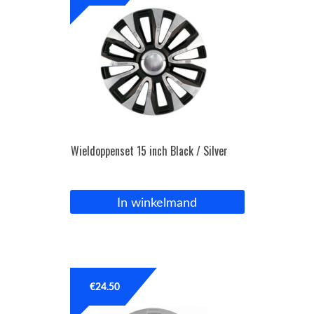
Wieldoppenset 15 inch Black / Silver
In winkelmand
€
24.50