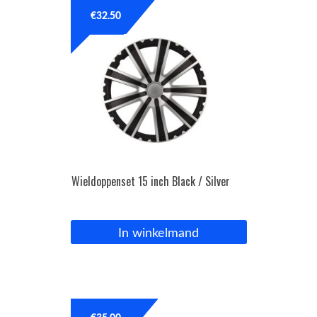
€
32.50
OPC Line
Bedrijfswagen parts
Contact
Inloggen / Registreren
Wieldoppenset 15 inch Black / Silver
In winkelmand