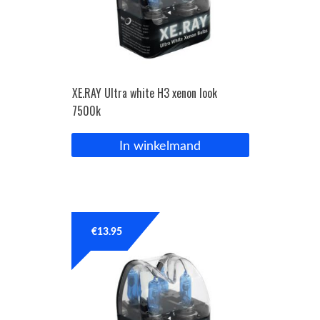
XE.RAY Ultra white H3 xenon look
7500k
In winkelmand
€
13.95