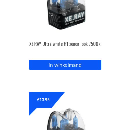
XE.RAY Ultra white H1 xenon look 7500k
In winkelmand
€
13.95