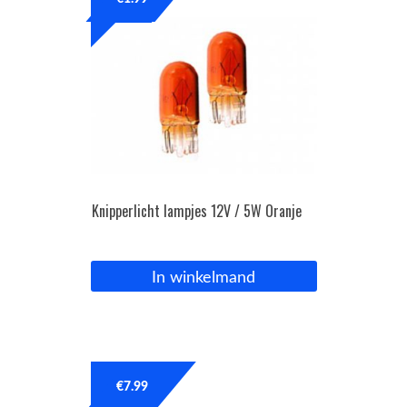
OPC Line
Bedrijfswagen parts
Contact
Inloggen / Registreren
Knipperlicht lampjes 12V / 5W Oranje
In winkelmand
€
7.99