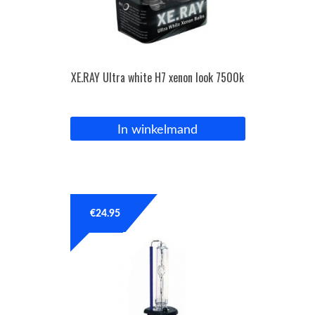
XE.RAY Ultra white H7 xenon look 7500k
In winkelmand
€
24.95