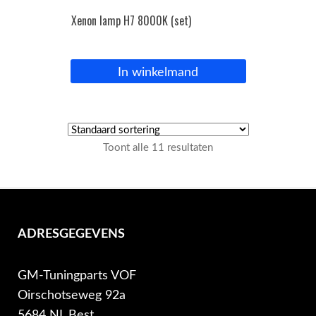
Xenon lamp H7 8000K (set)
In winkelmand
Toont alle 11 resultaten
ADRESGEGEVENS
GM-Tuningparts VOF
Oirschotseweg 92a
5684 NL Best