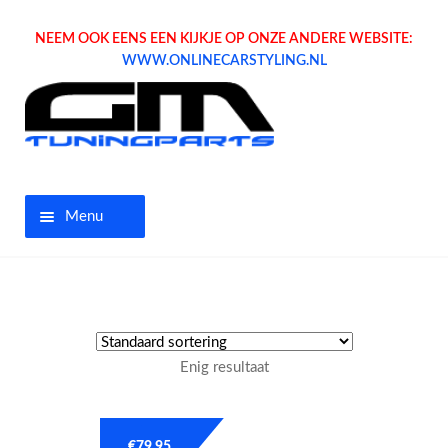
NEEM OOK EENS EEN KIJKJE OP ONZE ANDERE WEBSITE:
WWW.ONLINECARSTYLING.NL
Menu
Home
Aanbiedingen
Enig resultaat
Opel parts
Tuning parts
€
79.95