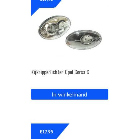
OPC Line
Bedrijfswagen parts
Contact
Inloggen / Registreren
Zijknipperlichten Opel Corsa C
In winkelmand
€
17.95