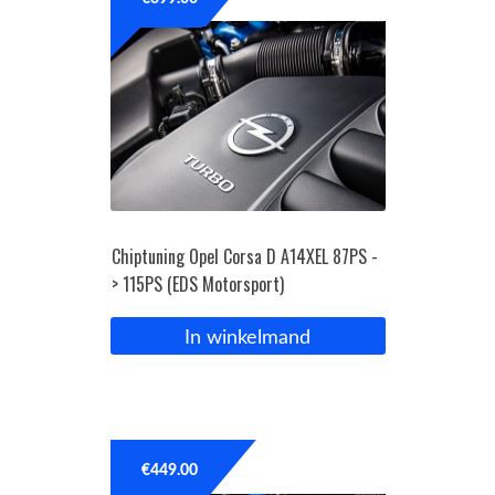
OPC Line
Bedrijfswagen parts
Contact
Inloggen / Registreren
Chiptuning Opel Corsa D A14XEL 87PS -
> 115PS (EDS Motorsport)
In winkelmand
€
449.00