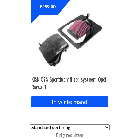
€
259.00
OPC Line
Bedrijfswagen parts
Contact
Inloggen / Registreren
K&N 57S Sportluchtfilter systeem Opel
Corsa D
In winkelmand
Enig resultaat