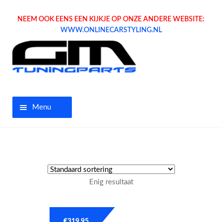
NEEM OOK EENS EEN KIJKJE OP ONZE ANDERE WEBSITE:
WWW.ONLINECARSTYLING.NL
Menu
Home
Aanbiedingen
Enig resultaat
Opel parts
Tuning parts
€
319.95