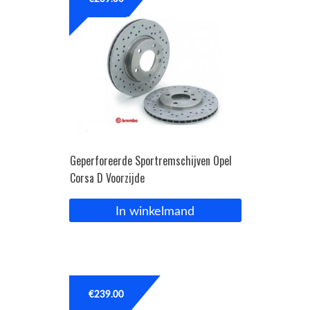
OPC Line
Bedrijfswagen parts
Contact
Inloggen / Registreren
Geperforeerde Sportremschijven Opel
Corsa D Voorzijde
In winkelmand
€
239.00