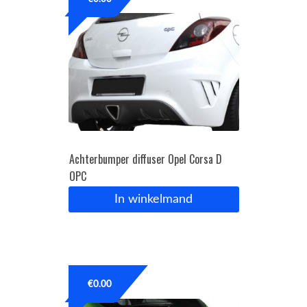
OPC Line
Bedrijfswagen parts
Contact
Inloggen / Registreren
Achterbumper diffuser Opel Corsa D
OPC
In winkelmand
€
0.00