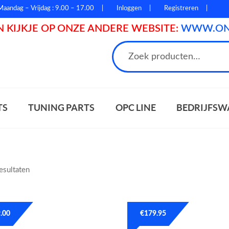
Maandag – Vrijdag : 9.00 – 17.00
Inloggen
Registreren
 KIJKJE OP ONZE ANDERE WEBSITE:
WWW.ONL
n
TS
TUNING PARTS
OPC LINE
BEDRIJFSW
resultaten
.00
€
179.95