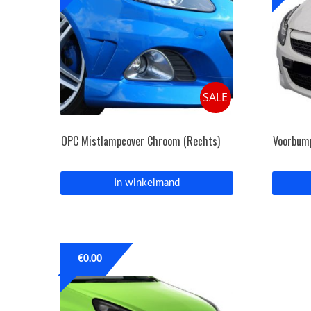
SALE
OPC Mistlampcover Chroom (Rechts)
Voorbum
In winkelmand
€
0.00