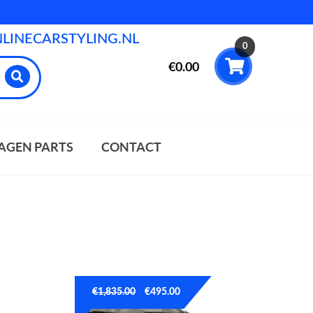
INECARSTYLING.NL
0
€
0.00
AGEN PARTS
CONTACT
€
1,835.00
€
495.00