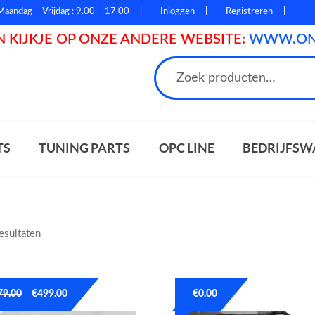
Maandag – Vrijdag : 9.00 – 17.00
Inloggen
Registreren
 KIJKJE OP ONZE ANDERE WEBSITE:
WWW.ONL
n
TS
TUNING PARTS
OPC LINE
BEDRIJFSW
resultaten
79.00
€
499.00
€
0.00