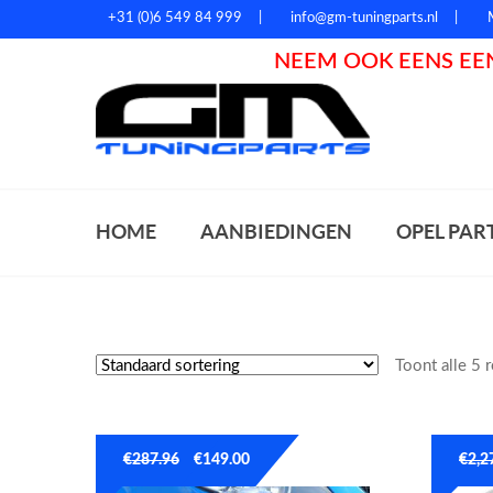
+31 (0)6 549 84 999
info@gm-tuningparts.nl
NEEM OOK EENS EEN
Zoeke
HOME
AANBIEDINGEN
OPEL PAR
Toont alle 5 
€
287.96
€
149.00
€
2,2