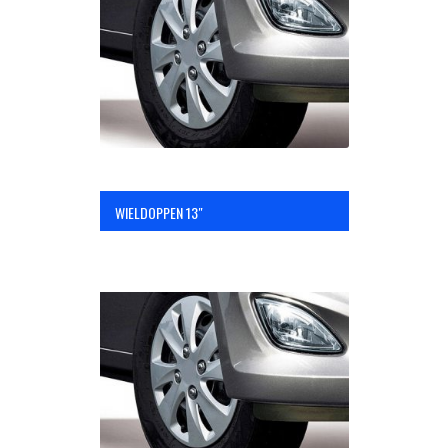
OPC Line
Bedrijfswagen parts
Contact
WIELDOPPEN 13″
Inloggen / Registreren