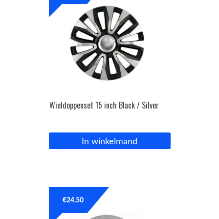
Wieldoppenset 15 inch Black / Silver
In winkelmand
€
24.50