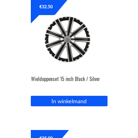
€
32.50
OPC Line
Bedrijfswagen parts
Contact
Inloggen / Registreren
Wieldoppenset 15 inch Black / Silver
In winkelmand