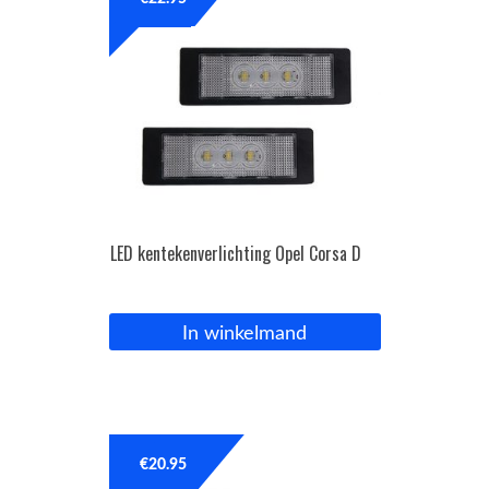
OPC Line
Bedrijfswagen parts
Contact
Inloggen / Registreren
LED kentekenverlichting Opel Corsa D
In winkelmand
€
20.95