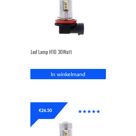
Led Lamp H10 30Watt
In winkelmand
€
26.50
Gewaardeer
d
5.00
uit 5