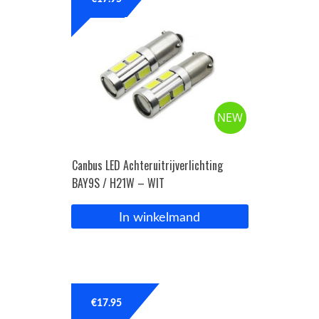
OPC Line
Bedrijfswagen parts
NEW
Contact
Inloggen / Registreren
Canbus LED Achteruitrijverlichting
BAY9S / H21W – WIT
In winkelmand
€
17.95