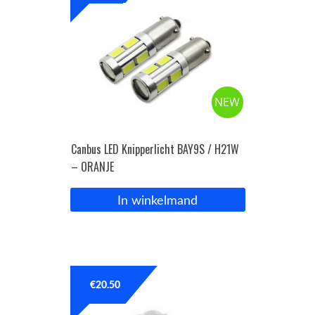
NEW
Canbus LED Knipperlicht BAY9S / H21W
– ORANJE
In winkelmand
€
20.50