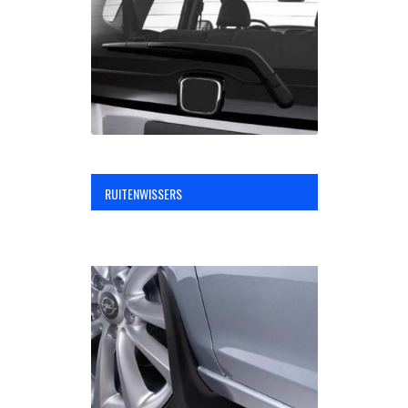
OPC Line
Bedrijfswagen parts
Contact
RUITENWISSERS
Inloggen / Registreren