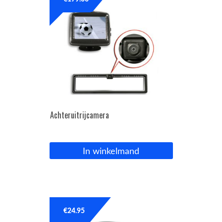
OPC Line
Bedrijfswagen parts
Contact
Inloggen / Registreren
Achteruitrijcamera
In winkelmand
€
24.95