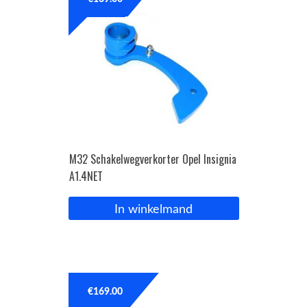
OPC Line
Bedrijfswagen parts
Contact
Inloggen / Registreren
M32 Schakelwegverkorter Opel Insignia
A1.4NET
In winkelmand
€
169.00