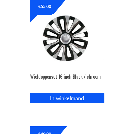
€
55.00
OPC Line
Bedrijfswagen parts
Contact
Inloggen / Registreren
Wieldoppenset 16 inch Black / chroom
In winkelmand