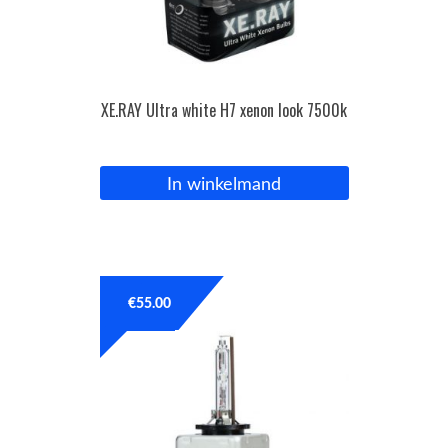
XE.RAY Ultra white H7 xenon look 7500k
In winkelmand
€
55.00