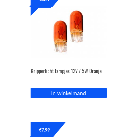
OPC Line
Bedrijfswagen parts
Contact
Inloggen / Registreren
Knipperlicht lampjes 12V / 5W Oranje
In winkelmand
€
7.99