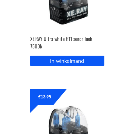
XE.RAY Ultra white H11 xenon look
7500k
In winkelmand
€
13.95