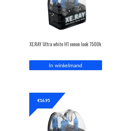
XE.RAY Ultra white H1 xenon look 7500k
In winkelmand
€
16.95