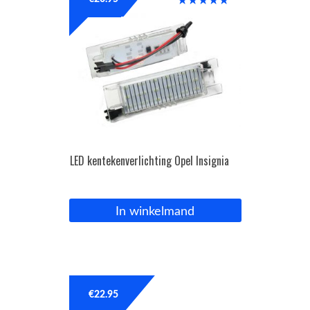
Gewaardeer
d
5.00
uit 5
OPC Line
Bedrijfswagen parts
Contact
Inloggen / Registreren
LED kentekenverlichting Opel Insignia
In winkelmand
€
22.95