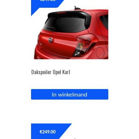
OPC Line
Bedrijfswagen parts
Contact
Inloggen / Registreren
Dakspoiler Opel Karl
In winkelmand
€
249.00