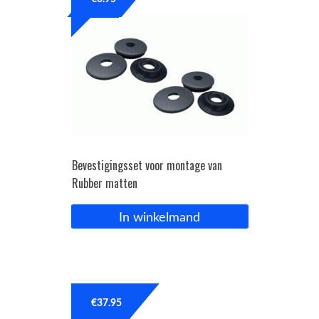
OPC Line
Bedrijfswagen parts
Contact
Inloggen / Registreren
Bevestigingsset voor montage van
Rubber matten
In winkelmand
€
37.95