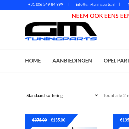
+31 (0)6 549 84 999
info@gm-tuningparts.nl
NEEM OOK EENS EEN
Zoeke
HOME
AANBIEDINGEN
OPEL PAR
Toont alle 2 
€
375.00
€
135.00
€
135