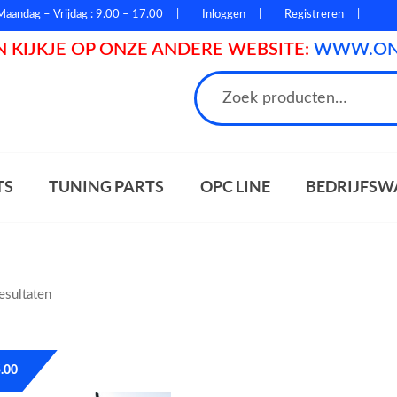
Maandag – Vrijdag : 9.00 – 17.00
Inloggen
Registreren
 KIJKJE OP ONZE ANDERE WEBSITE:
WWW.ONL
n
TS
TUNING PARTS
OPC LINE
BEDRIJFSW
resultaten
.00