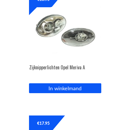
OPC Line
Bedrijfswagen parts
Contact
Inloggen / Registreren
Zijknipperlichten Opel Meriva A
In winkelmand
€
17.95