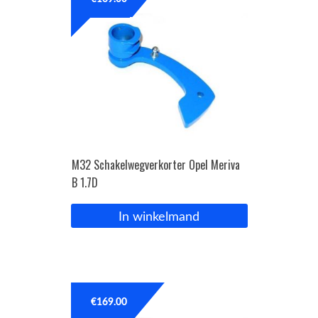
OPC Line
Bedrijfswagen parts
Contact
Inloggen / Registreren
M32 Schakelwegverkorter Opel Meriva
B 1.7D
In winkelmand
€
169.00