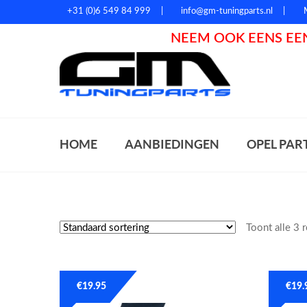
+31 (0)6 549 84 999
info@gm-tuningparts.nl
NEEM OOK EENS EEN
Zoeke
HOME
AANBIEDINGEN
OPEL PAR
Toont alle 3 
€
19.95
€
19.