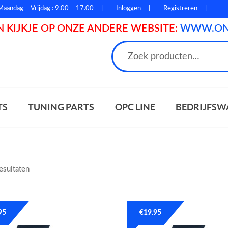
Maandag – Vrijdag : 9.00 – 17.00
Inloggen
Registreren
 KIJKJE OP ONZE ANDERE WEBSITE:
WWW.ONL
n
TS
TUNING PARTS
OPC LINE
BEDRIJFSW
resultaten
95
€
19.95