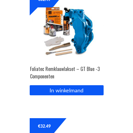
OPC Line
Bedrijfswagen parts
Contact
Inloggen / Registreren
Foliatec Remklauwlakset – GT Blue -3
Componenten
In winkelmand
€
32.49